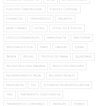
Flaccidez Gravitacional
Flacidez Corporal
Formación
Hiperhidrosis
Implantes
Japan Threads
Lifting
Lifting En 8 Puntos
Liposucción|vaserlipo
Mamoplastia
Mastopexia
Medicina Estetica
Nariz
Navidad
Ojeras
Papada
Peeling
Protesis De Mama
Quirófano
Reconstrucción Mamaria
Reducción Abdomen
Rejuvenecimiento Facial
Rellenos Faciales
Rinoplastia
Sol
Sustancia Neuromoduladora
Tixel
Tratamiento Ginecomastia
Tratamientos Corporales
Vaserlipo
Verano