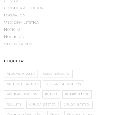
Clínica
Consulta al Doctor
Formación
Medicina Estética
Noticias
Nutrición
Sin categorizar
ETIQUETAS
Abdominoplastia
Adelgazamiento
Antienvejecimiento
Arrugas De Expresión
Arrugas Expresión
Belkyra
Blefaroplastia
Celulitis
Cirugía Estética
Cirugía Plástica
Colageno Para La Piel
Denia
Depilacion Laser