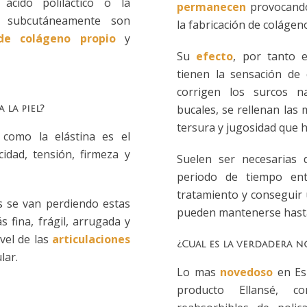
cido poliláctico o la
permanecen
provocando
os subcutáneamente son
la fabricación de colágen
de colágeno propio
y
Su
efecto
, por tanto e
tienen la sensación de 
corrigen los surcos n
bucales, se rellenan las m
 la piel?
tersura y jugosidad que h
 como la elástina es el
cidad, tensión, firmeza y
Suelen ser necesarias
periodo de tiempo en
tratamiento y conseguir 
 se van perdiendo estas
pueden mantenerse hasta
s fina, frágil, arrugada y
vel de las
articulaciones
¿Cual es la verdadera 
lar.
Lo mas
novedoso
en Esp
producto Ellansé, c