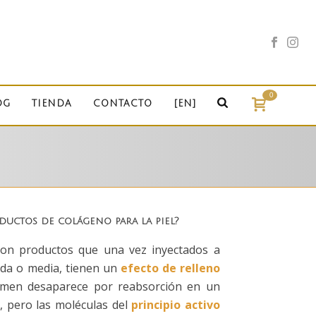
0
OG
TIENDA
CONTACTO
[EN]
uctos de colágeno para la piel?
 son productos que una vez inyectados a
nda o media, tienen un
efecto de relleno
lumen desaparece por reabsorción en un
, pero las moléculas del
principio activo