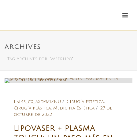
ARCHIVES
Tag Archives for: "vaserlipo"
,
LBl4s_c0_aXdym1ZNu
Cirugía estética
,
Cirugía plástica
Medicina Estética
27 de
octubre de 2022
LIPOVASER + PLASMA