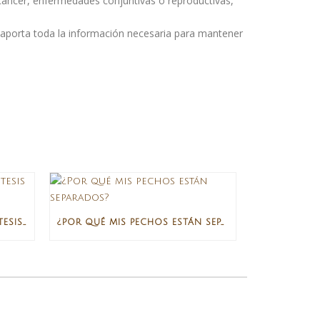
cancer, enfermedades conjuntivas o reproductivas,
ico aporta toda la información necesaria para mantener
“DOCTOR, QUIERO UNAS PRÓTESIS DE MAMA DE 900M CC”
¿POR QUÉ MIS PECHOS ESTÁN SEPARADOS?