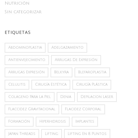
Nutrición
Sin categorizar
ETIQUETAS
Abdominoplastia
Adelgazamiento
Antienvejecimiento
Arrugas De Expresión
Arrugas Expresión
Belkyra
Blefaroplastia
Celulitis
Cirugía Estética
Cirugía Plástica
Colageno Para La Piel
Denia
Depilacion Laser
Flaccidez Gravitacional
Flacidez Corporal
Formación
Hiperhidrosis
Implantes
Japan Threads
Lifting
Lifting En 8 Puntos