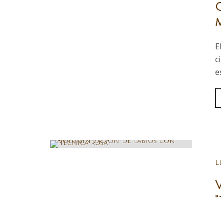
E
c
e
L