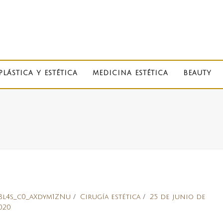
PLÁSTICA Y ESTÉTICA
MEDICINA ESTÉTICA
BEAUTY
Bl4s_c0_aXdym1ZNu
Cirugía estética
25 de junio de
020