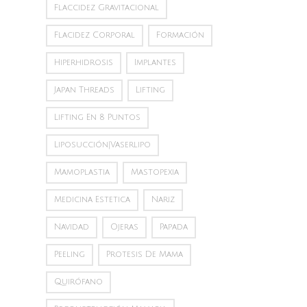
Flaccidez Gravitacional
Flacidez Corporal
Formación
Hiperhidrosis
Implantes
Japan Threads
Lifting
Lifting En 8 Puntos
Liposucción|vaserlipo
Mamoplastia
Mastopexia
Medicina Estetica
Nariz
Navidad
Ojeras
Papada
Peeling
Protesis De Mama
Quirófano