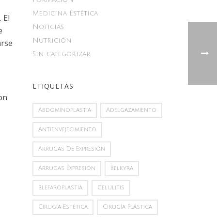
Medicina Estética
 El
Noticias
e
Nutrición
arse
Sin categorizar
ETIQUETAS
con
Abdominoplastia
Adelgazamiento
Antienvejecimiento
Arrugas De Expresión
Arrugas Expresión
Belkyra
Blefaroplastia
Celulitis
Cirugía Estética
Cirugía Plástica