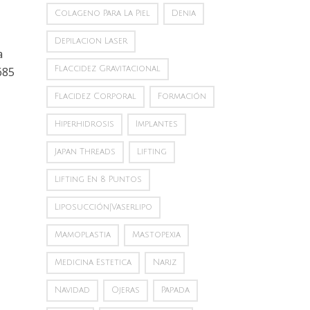
Colageno Para La Piel
Denia
Depilacion Laser
a
685
Flaccidez Gravitacional
Flacidez Corporal
Formación
Hiperhidrosis
Implantes
Japan Threads
Lifting
Lifting En 8 Puntos
Liposucción|vaserlipo
Mamoplastia
Mastopexia
Medicina Estetica
Nariz
Navidad
Ojeras
Papada