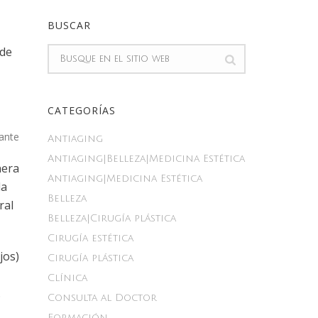
BUSCAR
 de
CATEGORÍAS
Antiaging
Antiaging|Belleza|Medicina Estética
nera
Antiaging|Medicina Estética
la
Belleza
ral
Belleza|Cirugía plástica
Cirugía estética
jos)
Cirugía plástica
Clínica
.
Consulta al Doctor
Formación