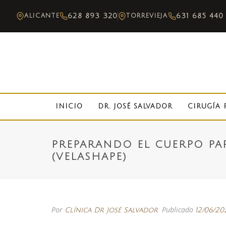
628 893 320
631 685 440
ALICANTE
TORREVIEJA
INICIO
DR. JOSÉ SALVADOR
CIRUGÍA 
PREPARANDO EL CUERPO PAR
(VELASHAPE)
Por
Publicado
Clínica Dr José Salvador
12/06/20