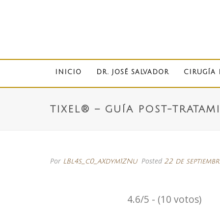
INICIO
DR. JOSÉ SALVADOR
CIRUGÍA 
TIXEL® – GUÍA POST-TRATAM
Por
Posted
LBl4s_c0_aXdym1ZNu
22 de septiemb
4.6/5 - (10 votos)