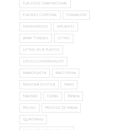
Flaccidez Gravitacional
Flacidez Corporal
Formación
Hiperhidrosis
Implantes
Japan Threads
Lifting
Lifting En 8 Puntos
Liposucción|vaserlipo
Mamoplastia
Mastopexia
Medicina Estetica
Nariz
Navidad
Ojeras
Papada
Peeling
Protesis De Mama
Quirófano