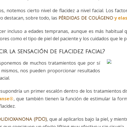
, notemos cierto nivel de flacidez a nivel facial. Los facto
o destacan, sobre todo, las
y ela
pérdidas de colágeno
ecer incluso a edades tempranas, aunque es más habitual 
ores como el tipo de piel del paciente y los cuidados que l
r la sensación de flacidez facial?
isponemos de muchos tratamientos que por sí
s mismos, nos pueden proporcionar resultados
cial.
 supondría un primer escalón dentro de los tratamientos d
lanse®
, que también tienen la función de estimular la form
lacidez.
, que al aplicarlos bajo la piel, y mi
polidioxanona (PDO)
que consiguen un efecto lifting muy efectivo y sin cirugía.