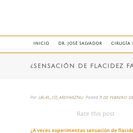
INICIO
DR. JOSÉ SALVADOR
CIRUGÍA 
¿SENSACIÓN DE FLACIDEZ F
Por
Posted
LBl4s_c0_aXdym1ZNu
11 de febrero d
Rate this post
¿A veces experimentas sensación de flacide