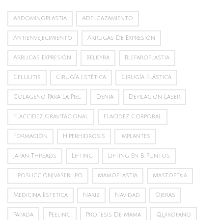
Abdominoplastia
Adelgazamiento
Antienvejecimiento
Arrugas De Expresión
Arrugas Expresión
Belkyra
Blefaroplastia
Celulitis
Cirugía Estética
Cirugía Plástica
Colageno Para La Piel
Denia
Depilacion Laser
Flaccidez Gravitacional
Flacidez Corporal
Formación
Hiperhidrosis
Implantes
Japan Threads
Lifting
Lifting En 8 Puntos
Liposucción|vaserlipo
Mamoplastia
Mastopexia
Medicina Estetica
Nariz
Navidad
Ojeras
Papada
Peeling
Protesis De Mama
Quirófano