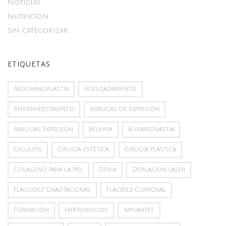
Noticias
Nutrición
Sin categorizar
ETIQUETAS
Abdominoplastia
Adelgazamiento
Antienvejecimiento
Arrugas De Expresión
Arrugas Expresión
Belkyra
Blefaroplastia
Celulitis
Cirugía Estética
Cirugía Plástica
Colageno Para La Piel
Denia
Depilacion Laser
Flaccidez Gravitacional
Flacidez Corporal
Formación
Hiperhidrosis
Implantes