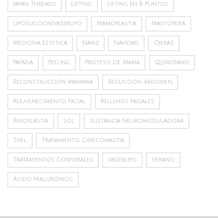
Japan Threads
Lifting
Lifting En 8 Puntos
Liposucción|vaserlipo
Mamoplastia
Mastopexia
Medicina Estetica
Nariz
Navidad
Ojeras
Papada
Peeling
Protesis De Mama
Quirófano
Reconstrucción Mamaria
Reducción Abdomen
Rejuvenecimiento Facial
Rellenos Faciales
Rinoplastia
Sol
Sustancia Neuromoduladora
Tixel
Tratamiento Ginecomastia
Tratamientos Corporales
Vaserlipo
Verano
Ácido Hialurónico