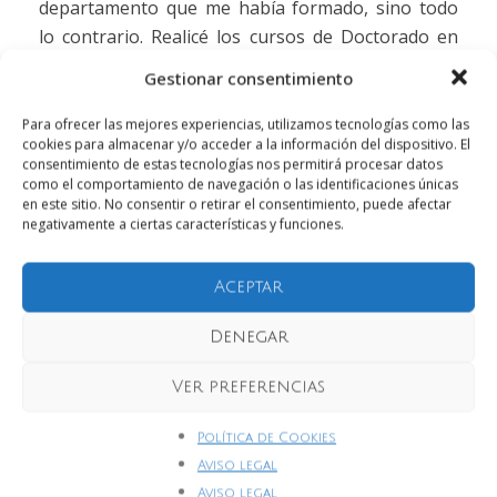
departamento que me había formado, sino todo
lo contrario. Realicé los cursos de Doctorado en
Anatomía Quirúrgica y Aplicativa, finalizados en
Gestionar consentimiento
1999, y en ese proceso descubrí la disección
anatómica humana no como una técnica fría, sino
Para ofrecer las mejores experiencias, utilizamos tecnologías como las
cookies para almacenar y/o acceder a la información del dispositivo. El
como un acto de respeto profundo hacia el
consentimiento de estas tecnologías nos permitirá procesar datos
cuerpo humano y hacia quienes confían en
como el comportamiento de navegación o las identificaciones únicas
en este sitio. No consentir o retirar el consentimiento, puede afectar
nuestras manos.
negativamente a ciertas características y funciones.
En el año 2001 obtuve una plaza como profesor
asociado en ese mismo departamento donde
Aceptar
había sido estudiante. Comenzaba así una etapa
Denegar
que aún hoy considero uno de los privilegios de
mi vida: acompañar a médicos, fisioterapeutas,
Ver preferencias
farmacéuticos y podólogos en sus primeros pasos
dentro de la medicina.
Política de Cookies
Aviso legal
Años después, en 2020, retomé mi formación
Aviso legal